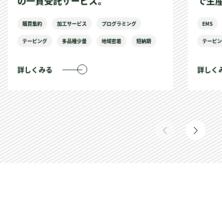
の一貫受託サービス。
で生
購買集約
加工サービス
プログラミング
EMS
テーピング
多品種少量
地域密着
短納期
テーピ
詳しくみる
詳しく
タクミ商事の強み