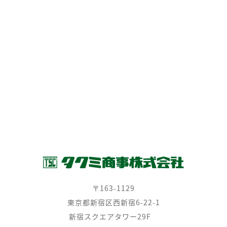
会社案内
- トップメッセージ
- 会社概要
- 会社沿革
- 組織図
問い合わせ
Net Fellow
SEMICONBOX
プライバシーポリシー
環境活動
〒163-1129
東京都新宿区西新宿6-22-1
新宿スクエアタワー29F