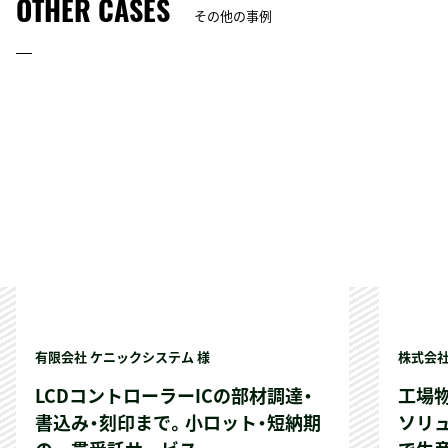
OTHER CASES
その他の事例
有限会社 ケニックシステム 様
株式会社
LCDコントローラーICの部材調達・
工場
書込み・刻印まで。小ロット・短納期
ソリ