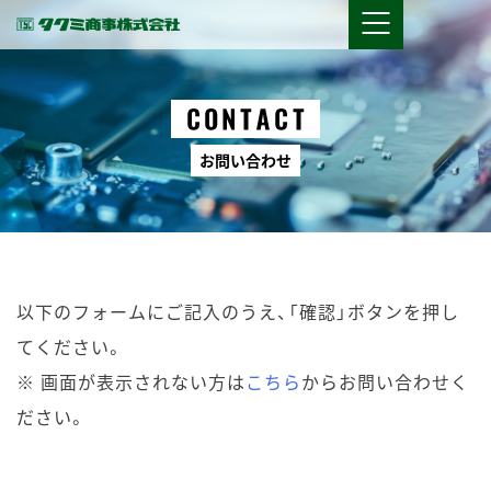
お
問
い
合
わ
せ
以下のフォームにご記入のうえ、「確認」ボタンを押し
てください。
※ 画面が表示されない方は
こちら
からお問い合わせく
ださい。