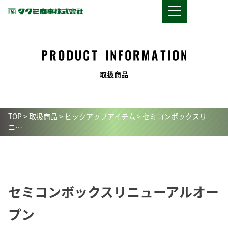
取
扱
商
品
TOP
>
取扱商品
>
ピックアップアイテム
>
セミコンボックスリ
ニ…
セミコンボックスリニューアルオー
プン