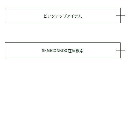
ピックアップアイテム
SEMICONBOX 在庫検索
タクミ商事の強み
ソリューション
- ルート・提案型
- 加工サービス