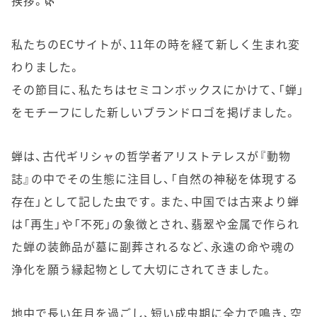
挨拶。🌿
私たちのECサイトが、11年の時を経て新しく生まれ変
わりました。
その節目に、私たちはセミコンボックスにかけて、「蝉」
をモチーフにした新しいブランドロゴを掲げました。
蝉は、古代ギリシャの哲学者アリストテレスが『動物
誌』の中でその生態に注目し、「自然の神秘を体現する
存在」として記した虫です。また、中国では古来より蝉
は「再生」や「不死」の象徴とされ、翡翠や金属で作られ
た蝉の装飾品が墓に副葬されるなど、永遠の命や魂の
浄化を願う縁起物として大切にされてきました。
地中で長い年月を過ごし、短い成虫期に全力で鳴き、空