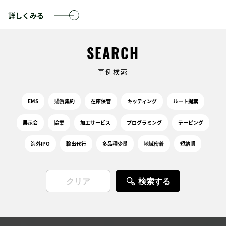
詳しくみる
SEARCH
事例検索
EMS
購買集約
在庫保管
キッティング
ルート提案
展示会
協業
加工サービス
プログラミング
テーピング
海外IPO
輸出代行
多品種少量
地域密着
短納期
検索する