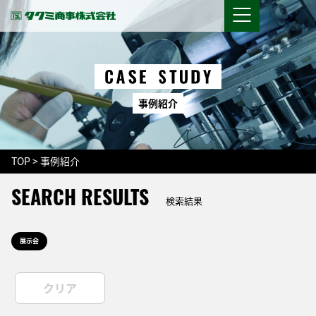
事
例
紹
介
TOP
>
事例紹介
SEARCH RESULTS
検索結果
展示会
クリア