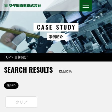
事
例
紹
介
TOP
>
事例紹介
SEARCH RESULTS
検索結果
海外IPO
クリア