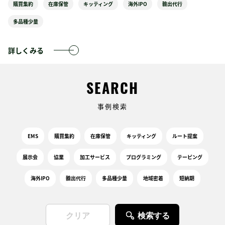
購買集約
在庫保管
キッティング
海外IPO
輸出代行
多品種少量
詳しくみる
SEARCH
事例検索
EMS
購買集約
在庫保管
キッティング
ルート提案
展示会
協業
加工サービス
プログラミング
テーピング
海外IPO
輸出代行
多品種少量
地域密着
短納期
検索する