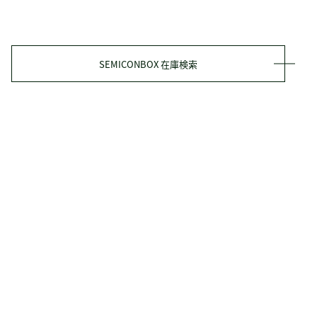
SEMICONBOX 在庫検索
タクミ商事の強み
ソリューション
- ルート・提案型
- 加工サービス
- EMS・受託開発
- 海外・IPO
- 緊急調達支援
- ECサイトビジネス