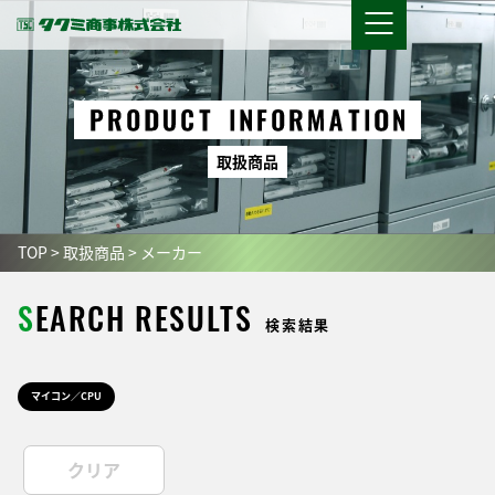
取
扱
商
品
TOP
>
取扱商品
>
メーカー
S
EARCH RESULTS
検索結果
マイコン／CPU
クリア