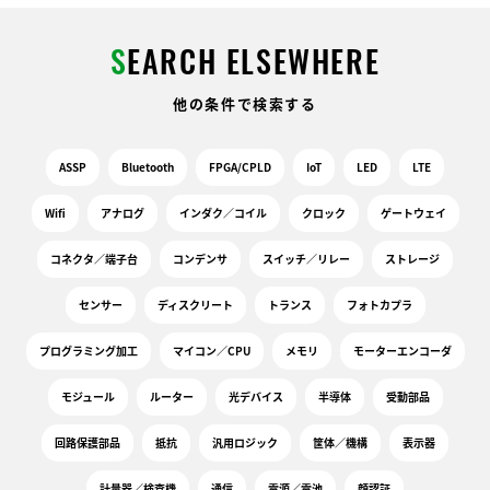
S
EARCH ELSEWHERE
他の条件で検索する
ASSP
Bluetooth
FPGA/CPLD
IoT
LED
LTE
Wifi
アナログ
インダク／コイル
クロック
ゲートウェイ
コネクタ／端子台
コンデンサ
スイッチ／リレー
ストレージ
センサー
ディスクリート
トランス
フォトカプラ
プログラミング加工
マイコン／CPU
メモリ
モーターエンコーダ
モジュール
ルーター
光デバイス
半導体
受動部品
回路保護部品
抵抗
汎用ロジック
筐体／機構
表示器
計量器／検査機
通信
電源／電池
顔認証