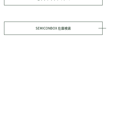
SEMICONBOX 在庫検索
タクミ商事の強み
ソリューション
- ルート・提案型
- 加工サービス
- EMS・受託開発
- 海外・IPO
- 緊急調達支援
- ECサイトビジネス