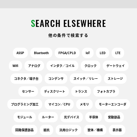
S
EARCH ELSEWHERE
他の条件で検索する
ASSP
Bluetooth
FPGA/CPLD
IoT
LED
LTE
Wifi
アナログ
インダク／コイル
クロック
ゲートウェイ
コネクタ／端子台
コンデンサ
スイッチ／リレー
ストレージ
センサー
ディスクリート
トランス
フォトカプラ
プログラミング加工
マイコン／CPU
メモリ
モーターエンコーダ
モジュール
ルーター
光デバイス
半導体
受動部品
回路保護部品
抵抗
汎用ロジック
筐体／機構
表示器