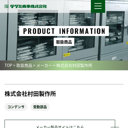
取
扱
商
品
TOP
>
取扱商品
>
メーカー
>
株式会社村田製作所
株式会社村田製作所
コンデンサ
受動部品
メーカー製品サイトはこちら