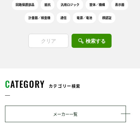
回路保護部品
抵抗
汎用ロジック
筐体／機構
表示器
計量器／検査機
通信
電源／電池
顔認証
検索する
C
ATEGORY
カテゴリー検索
メーカー一覧