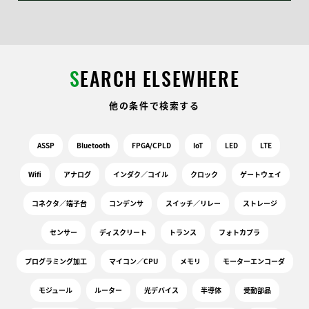
S
EARCH ELSEWHERE
他の条件で検索する
ASSP
Bluetooth
FPGA/CPLD
IoT
LED
LTE
Wifi
アナログ
インダク／コイル
クロック
ゲートウェイ
コネクタ／端子台
コンデンサ
スイッチ／リレー
ストレージ
センサー
ディスクリート
トランス
フォトカプラ
プログラミング加工
マイコン／CPU
メモリ
モーターエンコーダ
モジュール
ルーター
光デバイス
半導体
受動部品