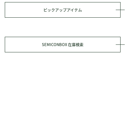
ピックアップアイテム
SEMICONBOX 在庫検索
タクミ商事の強み
ソリューション
- ルート・提案型
- 加工サービス
- EMS・受託開発
- 海外・IPO