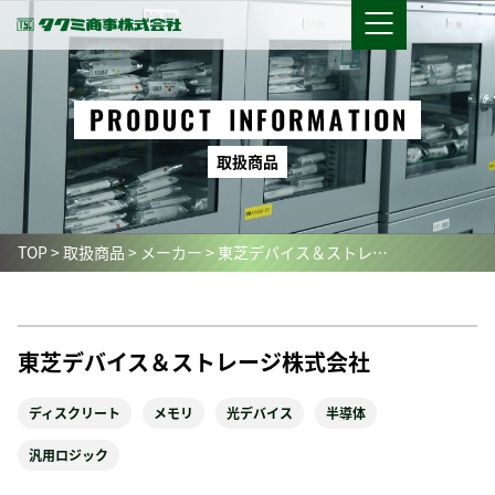
取
扱
商
品
TOP
>
取扱商品
>
メーカー
>
東芝デバイス＆ストレ…
東芝デバイス＆ストレージ株式会社
ディスクリート
メモリ
光デバイス
半導体
汎用ロジック